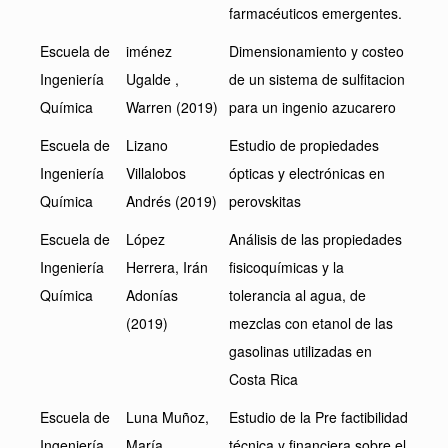
farmacéuticos emergentes.
Escuela de
iménez
Dimensionamiento y costeo
Ingeniería
Ugalde ,
de un sistema de sulfitacion
Química
Warren (2019)
para un ingenio azucarero
Escuela de
Lizano
Estudio de propiedades
Ingeniería
Villalobos
ópticas y electrónicas en
Química
Andrés (2019)
perovskitas
Escuela de
López
Análisis de las propiedades
Ingeniería
Herrera, Irán
fisicoquímicas y la
Química
Adonías
tolerancia al agua, de
(2019)
mezclas con etanol de las
gasolinas utilizadas en
Costa Rica
Escuela de
Luna Muñoz,
Estudio de la Pre factibilidad
Ingeniería
María
técnica y financiera sobre el