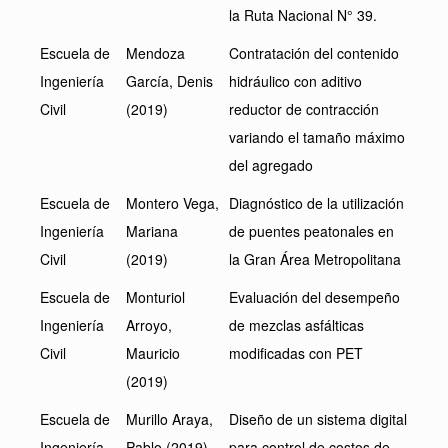
la Ruta Nacional N° 39.
Escuela de
Mendoza
Contratación del contenido
Ingeniería
García, Denis
hidráulico con aditivo
Civil
(2019)
reductor de contracción
variando el tamaño máximo
del agregado
Escuela de
Montero Vega,
Diagnóstico de la utilización
Ingeniería
Mariana
de puentes peatonales en
Civil
(2019)
la Gran Área Metropolitana
Escuela de
Monturiol
Evaluación del desempeño
Ingeniería
Arroyo,
de mezclas asfálticas
Civil
Mauricio
modificadas con PET
(2019)
Escuela de
Murillo Araya,
Diseño de un sistema digital
Ingeniería
Pablo (2019)
para control de costos de