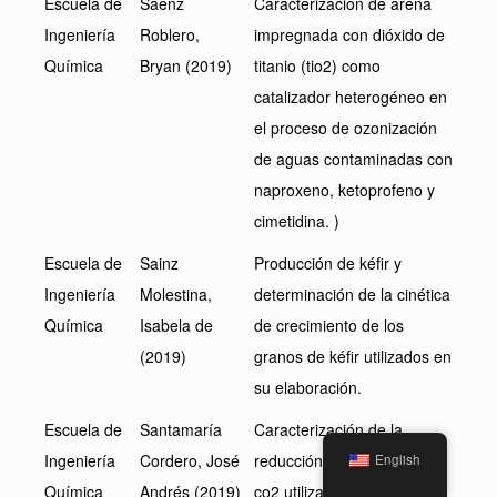
Escuela de
Sáenz
Caracterización de arena
Ingeniería
Roblero,
impregnada con dióxido de
Química
Bryan (2019)
titanio (tio2) como
catalizador heterogéneo en
el proceso de ozonización
de aguas contaminadas con
naproxeno, ketoprofeno y
cimetidina. )
Escuela de
Sainz
Producción de kéfir y
Ingeniería
Molestina,
determinación de la cinética
Química
Isabela de
de crecimiento de los
(2019)
granos de kéfir utilizados en
su elaboración.
Escuela de
Santamaría
Caracterización de la
Ingeniería
Cordero, José
reducción fotocatalítica de
English
Química
Andrés (2019)
co2 utilizando un