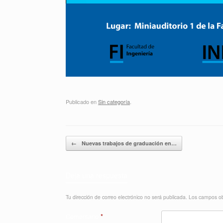
Publicado en
Sin categoría
.
Navegador de artículos
←
Nuevas trabajos de graduación en…
Deja una respuesta
Tu dirección de correo electrónico no será publicada.
Los campos ob
Comentario
*