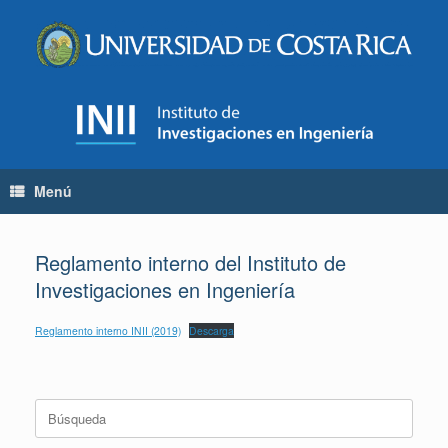
Saltar
al
contenido
Menú
Reglamento interno del Instituto de
Investigaciones en Ingeniería
Reglamento interno INII (2019)
Descarga
Buscar: