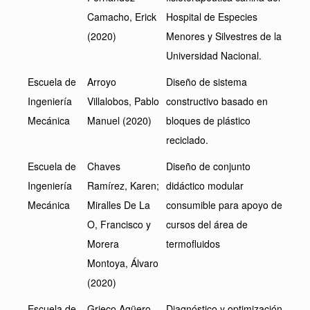
Camacho, Erick
Hospital de Especies
(2020)
Menores y Silvestres de la
Universidad Nacional.
Escuela de
Arroyo
Diseño de sistema
Ingeniería
Villalobos, Pablo
constructivo basado en
Mecánica
Manuel (2020)
bloques de plástico
reciclado.
Escuela de
Chaves
Diseño de conjunto
Ingeniería
Ramírez, Karen;
didáctico modular
Mecánica
Miralles De La
consumible para apoyo de
O, Francisco y
cursos del área de
Morera
termofluidos
Montoya, Álvaro
(2020)
Escuela de
Grieco Agüero,
Diagnóstico y optimización