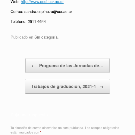
Web:
http://www.cedi.ucr.ac.cr
Correo: sandra.espinoza@ucr.ac.cr
Teléfono: 2511-6644
Publicado en
Sin categoría
.
Navegador de artículos
←
Programa de las Jornadas de…
Trabajos de graduación, 2021-1
→
Deja una respuesta
Tu dirección de correo electrónico no será publicada.
Los campos obligatorios
están marcados con
*